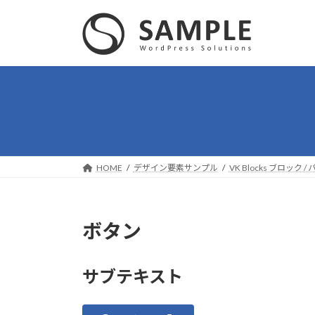
コ
ナ
ン
ビ
テ
ゲ
ン
ー
ツ
シ
へ
ョ
ス
ン
キ
に
ッ
移
プ
動
HOME
デザイン要素サンプル
VK Blocks ブロック
ボタン
サブテキスト