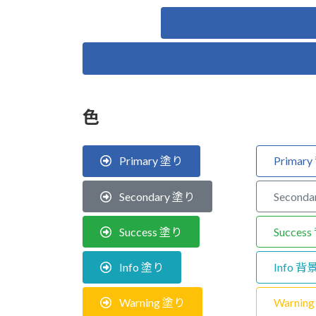
色
Primary 塗り
Prima
Secondary 塗り
Second
Success 塗り
Succe
Info 塗り
Info 
Warning 塗り
Warni